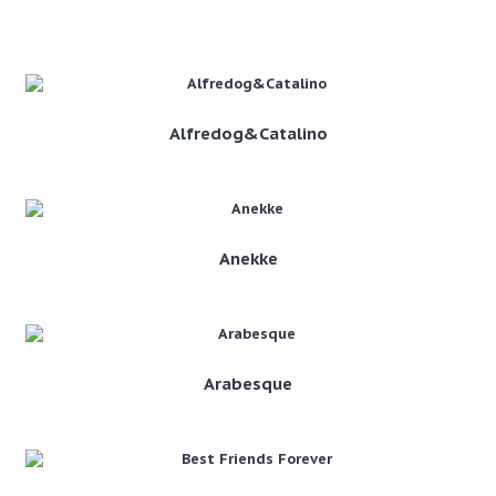
KEDVENC MÁRKÁINK
Alfredog&Catalino
Anekke
Arabesque