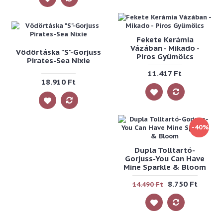
Fekete Kerámia
Vázában - Mikado -
Vödörtáska "S"-Gorjuss
Piros Gyümölcs
Pirates-Sea Nixie
11.417 Ft
18.910 Ft
-40%
Dupla Tolltartó-
Gorjuss-You Can Have
Mine Sparkle & Bloom
8.750 Ft
14.490 Ft