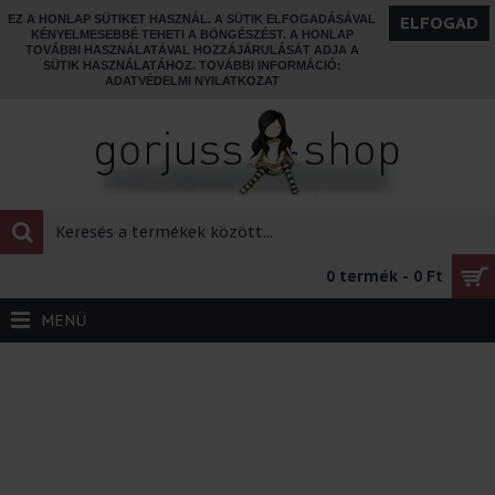
EZ A HONLAP SÜTIKET HASZNÁL. A SÜTIK ELFOGADÁSÁVAL
ELFOGAD
KÉNYELMESEBBÉ TEHETI A BÖNGÉSZÉST. A HONLAP
TOVÁBBI HASZNÁLATÁVAL HOZZÁJÁRULÁSÁT ADJA A
SÜTIK HASZNÁLATÁHOZ. TOVÁBBI INFORMÁCIÓ:
ADATVÉDELMI NYILATKOZAT
0 termék - 0 Ft
MENÜ