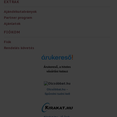
EXTRÁK
Ajándékutalványok
Partner program
Ajánlatok
FIÓKOM
Fiók
Rendelés követés
Árukereső, a hiteles
vásárlási kalauz
x
Olcsóbbat.hu –
Spórolni tudni kell