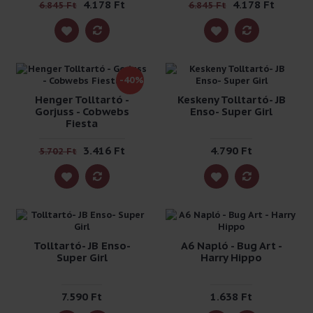
4.178 Ft
4.178 Ft
6.845 Ft
6.845 Ft
-40%
Henger Tolltartó -
Keskeny Tolltartó- JB
Gorjuss - Cobwebs
Enso- Super Girl
Fiesta
3.416 Ft
4.790 Ft
5.702 Ft
Tolltartó- JB Enso-
A6 Napló - Bug Art -
Super Girl
Harry Hippo
7.590 Ft
1.638 Ft