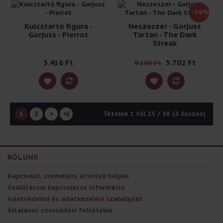
-38%
Kulcstartó figura -
Neszeszer - Gorjuss
Gorjuss - Pierrot
Tartan - The Dark
Streak
3.416 Ft
5.702 Ft
9.190 Ft
1
2
>
>|
Tételek 1 től 25 / 38 (2 összes)
RÓLUNK
Kapcsolat, személyes átvételi helyek
Szállítással kapcsolatos információ
Adatvédelmi és adatkezelési szabályzat
Általános szerződési feltételek