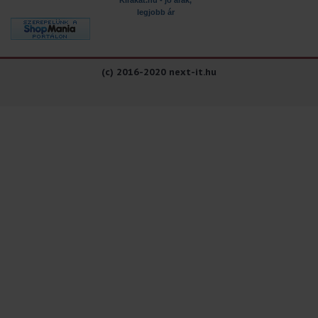
Kirakat.hu - jó árak,
legjobb ár
(c) 2016-2020 next-it.hu