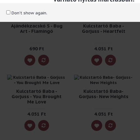
Don't show again.
Ajándékzacskó S - Bug
Kulcstartó Baba -
Art - Flamingó
Gorjuss - Heartfelt
690 Ft
4.051 Ft
Kulcstartó Baba -
Kulcstartó Baba-
Gorjuss - You Brought
Gorjuss- New Heights
Me Love
4.051 Ft
4.051 Ft