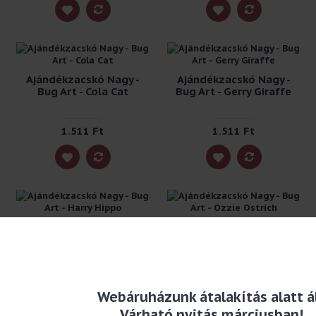
Ajándékzacskó Nagy -
Ajándékzacskó Nagy -
Bug Art - Cola Cat
Bug Art - Gerry Giraffe
1.511 Ft
1.511 Ft
Ajándékzacskó Nagy -
Ajándékzacskó Nagy -
Bug Art - Harry Hippo
Bug Art - Ozzie Ostrich
1.511 Ft
1.511 Ft
Webáruházunk átalakítás alatt ál
Várható nyitás márciusban!