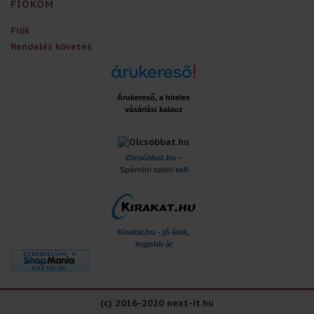
FIÓKOM
Fiók
Rendelés követés
Árukereső, a hiteles
vásárlási kalauz
x
Olcsóbbat.hu –
Spórolni tudni kell
Kirakat.hu - jó árak,
legjobb ár
(c) 2016-2020 next-it.hu