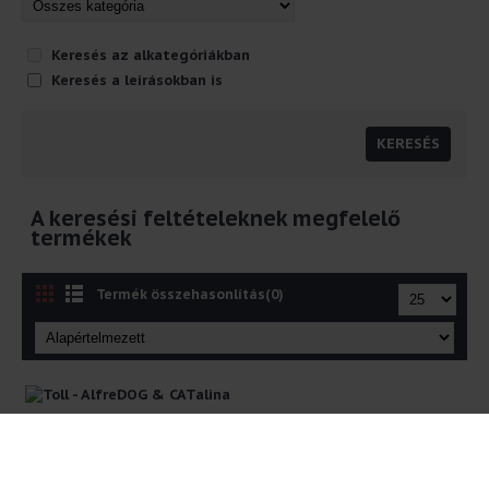
Keresés az alkategóriákban
Keresés a leírásokban is
A keresési feltételeknek megfelelő
termékek
Termék összehasonlítás(0)
Toll - AlfreDOG &
CATalina