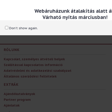
1.090 Ft
Webáruházunk átalakítás alatt ál
Várható nyitás márciusban!
Don't show again.
Tételek 1 től 1 / 1 (1 összes)
RÓLUNK
Kapcsolat, személyes átvételi helyek
Szállítással kapcsolatos információ
Adatvédelmi és adatkezelési szabályzat
Általános szerződési feltételek
EXTRÁK
Ajándékutalványok
Partner program
Ajánlatok