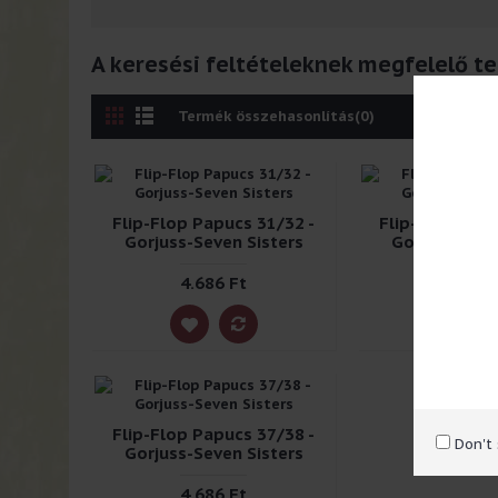
A keresési feltételeknek megfelelő t
Termék összehasonlítás(0)
Flip-Flop Papucs 31/32 -
Flip-Flop Papu
Gorjuss-Seven Sisters
Gorjuss-Seve
4.686 Ft
4.813 
Flip-Flop Papucs 37/38 -
Don't
Gorjuss-Seven Sisters
4.686 Ft