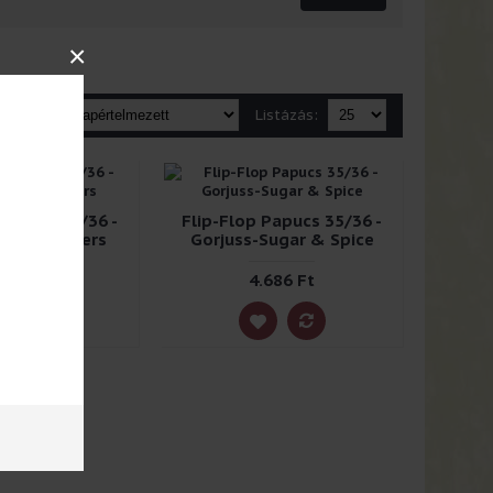
×
orrend:
Listázás:
 Papucs 35/36 -
Flip-Flop Papucs 35/36 -
Seven Sisters
Gorjuss-Sugar & Spice
.813 Ft
4.686 Ft