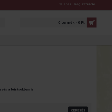
Belépés
Regisztráció
0 termék - 0 Ft
sés a leírásokban is