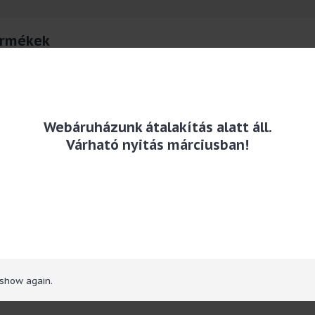
ermékek
S
Webáruházunk átalakítás alatt áll.
cs 33/34 -
Flip-Flop Papucs 33/34 -
Flip-Flop
Várható nyitás márciusban!
n Sisters
Gorjuss-Sugar & Spice
Gorjuss-
Ft
4.813 Ft
4
 show again.