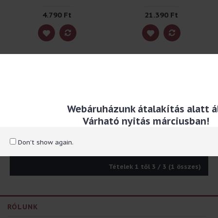
4.790 Ft
21.390 Ft
Tolltartó- JB Enso-
Super Girl
Webáruházunk átalakítás alatt ál
7.590 Ft
Várható nyitás márciusban!
Don't show again.
Tételek 1 től 3 / 3 (1 összes)
RÓLUNK