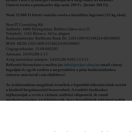
Utánvét
esetén a pénzkezelés díja ne
ttó
299 Ft .
(bruttó 380 Ft)
Nettó 35.000 Ft feletti vásárlás esetén a kiszállítás ingyenes!
(15 kg alatt)
Next-IT Consulting Kft.
Székhely: 4400 Nyíregyháza, Bethlen Gábor utca 25.
Telephely: 1161 Rózsa u. 34/1a, alagsor
Bankszámlaszám: Raiffeisen Bank Zrt. 12011409-01548224-00100005
IBAN: HU26-12011409-01548224-00100005
Cégjegyzékszám: 
15-09-083283
Adószám: 
24345288-2-15
A cég statisztikai számjele: 24345288-6202-113-15
Befizetési bizonylatot e-mailen (az 
info@gorjuss-shop.hu
 email címen) 
fogadjuk el, egyéb esetben a megrendelése a 
pénz bankszámlánkra 
érkezése után kerül csak elküldésre
!
Az áruházunkban megjelenő termékek a legutóbbi információink szerint
a kiadótól/forgalmazótól beszerezhető. A rendelés leadásakor
tájékoztatjuk a vevőt a várható szállítási időpontról, de ennek
meghatározásakor azt feltételezzük, hogy beszállítóink teljesíteni tudják
rendelésünket. Amennyiben az adott termék a fogalmazó készletéből is
kifogy időközben, a megadott határidőt sajnos nem tudjuk tartani, de
erről a lehető leghamarabb értesítést küldünk.
A már megrendelt, de közben megszűnt, elfogyott, nem elérhető termék
esetében a hiányról a tudomásunkra jutását követő legrövidebb időn
belül tájékoztatjuk a megrendelőt, de ezzel kapcsolatban a
www.gorjuss-