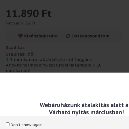
11.890 Ft
Nettó ár: 9.362 Ft
Kívánságlistára
Összehasonlítom
Szállítás
Szállítási idő:
1-3 munkanap raktárkészlettől függően.
Anekke termékeink szállítási határideje 7-10
munkanap!
Leírás
Webáruházunk átalakítás alatt ál
Anyaga: gumi és textil
Várható nyitás márciusban!
RÓLUNK
Don't show again.