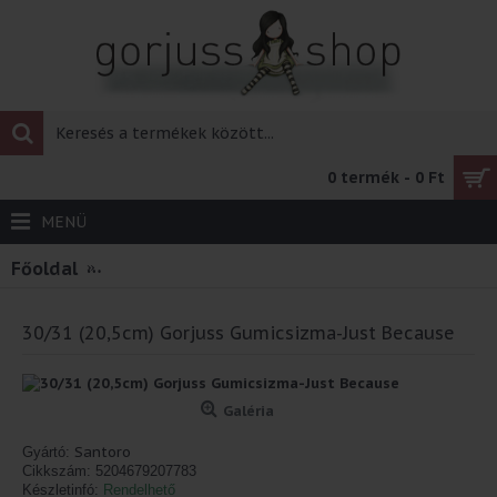
0 termék - 0 Ft
MENÜ
Főoldal
30/31 (20,5cm) Gorjuss Gumicsizma-Just Beca
30/31 (20,5cm) Gorjuss Gumicsizma-Just Because
Galéria
Santoro
Gyártó:
Cikkszám:
5204679207783
Készletinfó:
Rendelhető