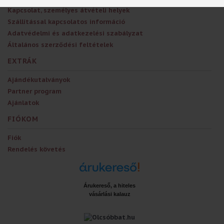
Kapcsolat, személyes átvételi helyek
Szállítással kapcsolatos információ
Adatvédelmi és adatkezelési szabályzat
Általános szerződési feltételek
EXTRÁK
Ajándékutalványok
Partner program
Ajánlatok
FIÓKOM
Fiók
Rendelés követés
Árukereső, a hiteles
vásárlási kalauz
x