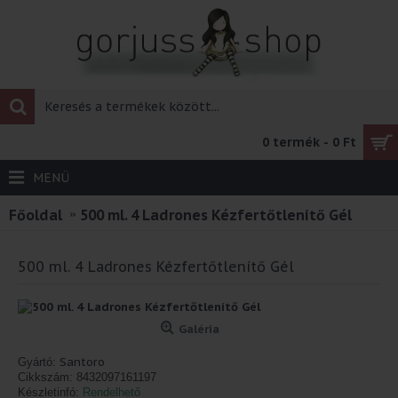
0 termék - 0 Ft
MENÜ
Főoldal
500 ml. 4 Ladrones Kézfertőtlenítő Gél
500 ml. 4 Ladrones Kézfertőtlenítő Gél
Galéria
Santoro
Gyártó:
Cikkszám:
8432097161197
Készletinfó:
Rendelhető