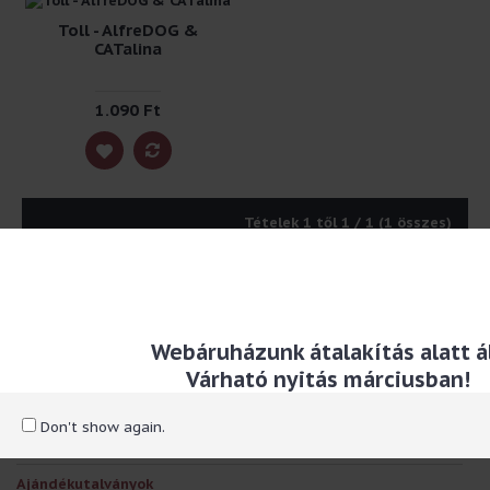
Toll - AlfreDOG &
CATalina
1.090 Ft
Tételek 1 től 1 / 1 (1 összes)
RÓLUNK
Kapcsolat, személyes átvételi helyek
Webáruházunk átalakítás alatt ál
Szállítással kapcsolatos információ
Várható nyitás márciusban!
Adatvédelmi és adatkezelési szabályzat
Általános szerződési feltételek
Don't show again.
EXTRÁK
Ajándékutalványok