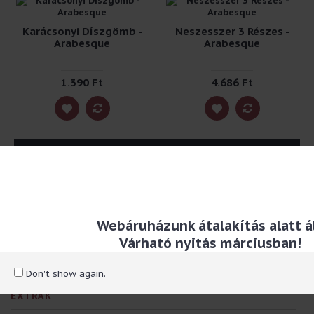
Karácsonyi Díszgömb -
Neszesszer 3 Részes -
Arabesque
Arabesque
1.390 Ft
4.686 Ft
Tételek 1 től 2 / 2 (1 összes)
RÓLUNK
Webáruházunk átalakítás alatt ál
Kapcsolat, személyes átvételi helyek
Várható nyitás márciusban!
Szállítással kapcsolatos információ
Adatvédelmi és adatkezelési szabályzat
Általános szerződési feltételek
Don't show again.
EXTRÁK