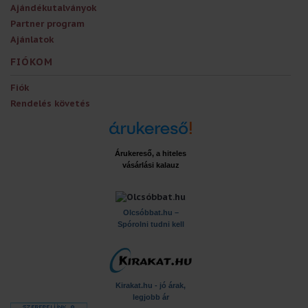
Ajándékutalványok
Partner program
Ajánlatok
FIÓKOM
Fiók
Rendelés követés
Árukereső, a hiteles
vásárlási kalauz
x
Olcsóbbat.hu –
Spórolni tudni kell
Kirakat.hu - jó árak,
legjobb ár