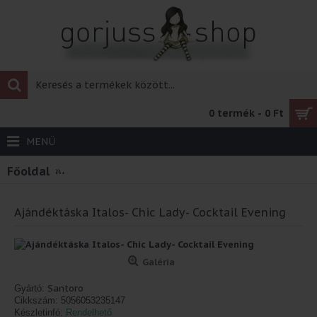
0 termék - 0 Ft
MENÜ
Főoldal
Ajándéktáska Italos- Chic Lady- Cocktail Eve
Ajándéktáska Italos- Chic Lady- Cocktail Evening
Galéria
Santoro
Gyártó:
Cikkszám:
5056053235147
Készletinfó:
Rendelhető