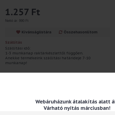
1.257 Ft
Nettó ár: 990 Ft
Kívánságlistára
Összehasonlítom
Szállítás
Szállítási idő:
1-3 munkanap raktárkészlettől függően.
Anekke termékeink szállítási határideje 7-10
munkanap!
Leírás
Méret: 35,5 x 12,5 x 10 cm
Anyaga: papír
Webáruházunk átalakítás alatt ál
Várható nyitás márciusban!
TAG-ek:
ajándéktáska
,
italos
,
cocktail