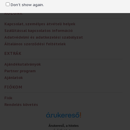
Don't show again.
RÓLUNK
Kapcsolat, személyes átvételi helyek
Szállítással kapcsolatos információ
Adatvédelmi és adatkezelési szabályzat
Általános szerződési feltételek
EXTRÁK
Ajándékutalványok
Partner program
Ajánlatok
FIÓKOM
Fiók
Rendelés követés
Árukereső, a hiteles