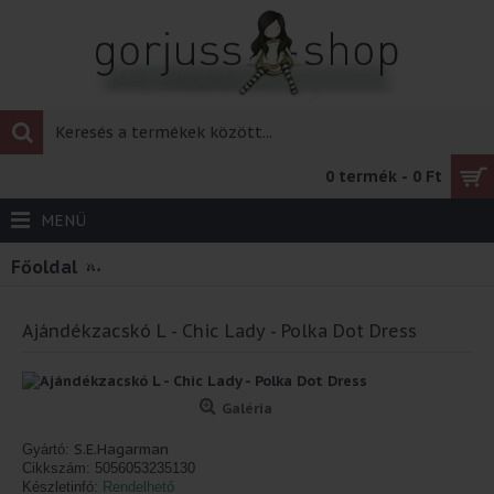
0 termék - 0 Ft
MENÜ
Főoldal
Ajándékzacskó L - Chic Lady - Polka Dot Dress
Ajándékzacskó L - Chic Lady - Polka Dot Dress
Galéria
S.E.Hagarman
Gyártó:
Cikkszám:
5056053235130
Készletinfó:
Rendelhető