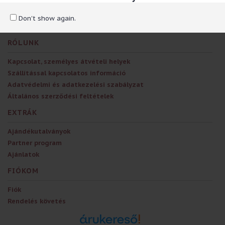
TAG-ek:
ajándékzacskó
,
L
,
chic
,
lady
Don't show again.
RÓLUNK
Kapcsolat, személyes átvételi helyek
Szállítással kapcsolatos információ
Adatvédelmi és adatkezelési szabályzat
Általános szerződési feltételek
EXTRÁK
Ajándékutalványok
Partner program
Ajánlatok
FIÓKOM
Fiók
Rendelés követés