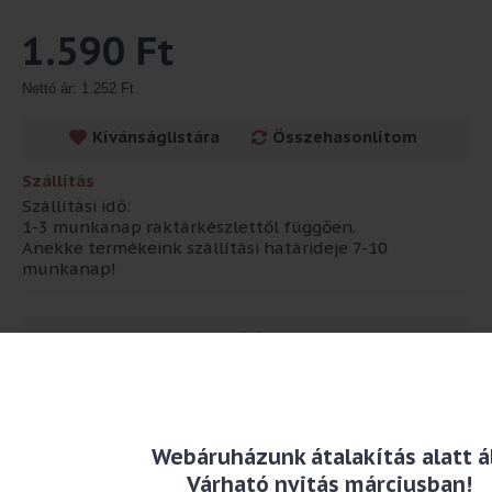
1.590 Ft
Nettó ár: 1.252 Ft
Kívánságlistára
Összehasonlítom
Szállítás
Szállítási idő:
1-3 munkanap raktárkészlettől függően.
Anekke termékeink szállítási határideje 7-10
munkanap!
Leírás
Strasszokkal és csillámmal díszített ajándéktasak
Méret: 26 x 33 x 13,5 cm
Webáruházunk átalakítás alatt ál
Anyaga: papír
Várható nyitás márciusban!