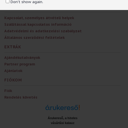
Don't show again.
RÓLUNK
Kapcsolat, személyes átvételi helyek
Szállítással kapcsolatos információ
Adatvédelmi és adatkezelési szabályzat
Általános szerződési feltételek
EXTRÁK
Ajándékutalványok
Partner program
Ajánlatok
FIÓKOM
Fiók
Rendelés követés
Árukereső, a hiteles
vásárlási kalauz
x