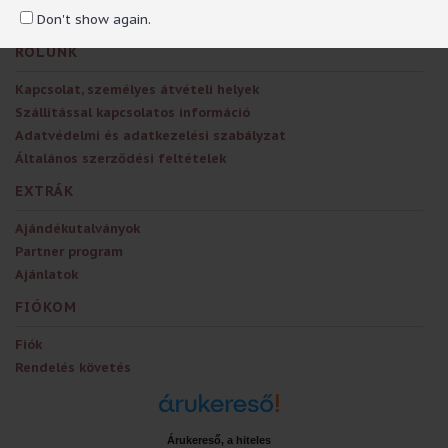
Don't show again.
RÓLUNK
Kapcsolat, személyes átvételi helyek
Szállítással kapcsolatos információ
Adatvédelmi és adatkezelési szabályzat
Általános szerződési feltételek
EXTRÁK
Ajándékutalványok
Partner program
Ajánlatok
FIÓKOM
Fiók
Rendelés követés
Árukereső, a hiteles