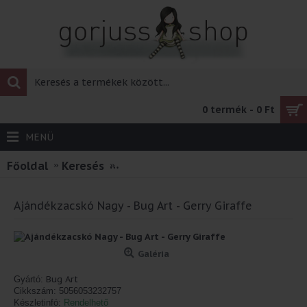
0 termék - 0 Ft
MENÜ
Főoldal
Keresés
Ajándékzacskó Nagy - Bug Art - Ger
Ajándékzacskó Nagy - Bug Art - Gerry Giraffe
Galéria
Bug Art
Gyártó:
Cikkszám:
5056053232757
Készletinfó:
Rendelhető