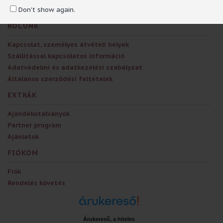
Don't show again.
RÓLUNK
Kapcsolat, személyes átvételi helyek
Szállítással kapcsolatos információ
Adatvédelmi és adatkezelési szabályzat
Általános szerződési feltételek
EXTRÁK
Ajándékutalványok
Partner program
Ajánlatok
FIÓKOM
Fiók
Rendelés követés
Árukereső, a hiteles