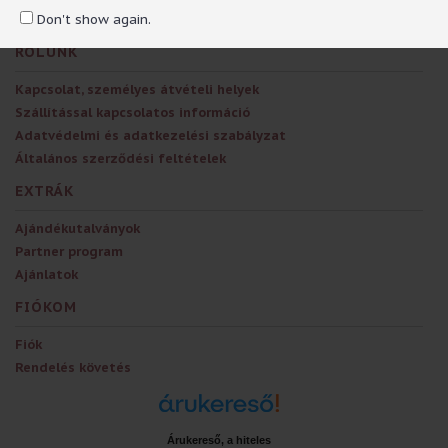
Don't show again.
RÓLUNK
Kapcsolat, személyes átvételi helyek
Szállítással kapcsolatos információ
Adatvédelmi és adatkezelési szabályzat
Általános szerződési feltételek
EXTRÁK
Ajándékutalványok
Partner program
Ajánlatok
FIÓKOM
Fiók
Rendelés követés
Árukereső, a hiteles