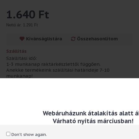
1.640 Ft
Nettó ár: 1.291 Ft
Kívánságlistára
Összehasonlítom
Szállítás
Szállítási idő:
1-3 munkanap raktárkészlettől függően.
Anekke termékeink szállítási határideje 7-10
munkanap!
Leírás
Webáruházunk átalakítás alatt ál
Méret: 14,5 x 20 cm Anyaga: papír
Várható nyitás márciusban!
RÓLUNK
Don't show again.