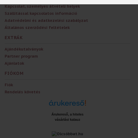
Kapcsolat, személyes átvételi helyek
Szállítással kapcsolatos információ
Adatvédelmi és adatkezelési szabályzat
Általános szerződési feltételek
EXTRÁK
Ajándékutalványok
Partner program
Ajánlatok
FIÓKOM
Fiók
Rendelés követés
Árukereső, a hiteles
vásárlási kalauz
x