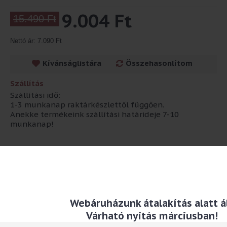
9.004 Ft
15.490 Ft
Nettó ár: 7.090 Ft
Kívánságlistára
Összehasonlítom
Szállítás
Szállítási idő:
1-3 munkanap raktárkészlettől függően.
Anekke termékeink szállítási határideje 7-10
munkanap!
Leírás
Finom puha anyagból készültbbalerina házicipő Gorjuss
motívummal. Elegáns finom parfümmel illatosított díszdobozba
csomagolva
Anyaga: textil
Webáruházunk átalakítás alatt ál
Várható nyitás márciusban!
TAG-ek:
balerina
,
házicipő
,
gorjuss
,
ladybird