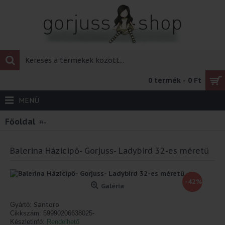
0 termék - 0 Ft
MENÜ
Főoldal
Balerina Házicipő- Gorjuss- Ladybird 32-es mé
Balerina Házicipő- Gorjuss- Ladybird 32-es méretű
-42%
Galéria
Santoro
Gyártó:
Cikkszám:
59990206638025-
Készletinfó:
Rendelhető