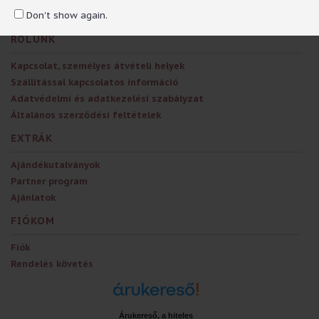
Don't show again.
RÓLUNK
Kapcsolat, személyes átvételi helyek
Szállítással kapcsolatos információ
Adatvédelmi és adatkezelési szabályzat
Általános szerződési feltételek
EXTRÁK
Ajándékutalványok
Partner program
Ajánlatok
FIÓKOM
Fiók
Rendelés követés
Árukereső, a hiteles