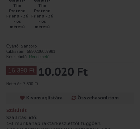
Santoro
Gyártó:
Cikkszám:
5990206637981
Készletinfó:
Rendelhető
10.020 Ft
16.390 Ft
Nettó ár: 7.890 Ft
Kívánságlistára
Összehasonlítom
Szállítás
Szállítási idő:
1-3 munkanap raktárkészlettől függően.
Anekke termékeink szállítási határideje 7-10
munkanap!