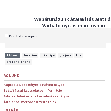
Leírás
Webáruházunk átalakítás alatt ál
Finom puha anyagból készült balerina házicipő Gorjuss
Várható nyitás márciusban!
motívummal. Elegáns finom parfümmel illatosított díszdobozba
csomagolva.
Belső talphossz: 23 cm
Don't show again.
Anyaga: textil
TAG-ek:
balerina
,
házicipő
,
gorjuss
,
the
,
pretend friend
RÓLUNK
Kapcsolat, személyes átvételi helyek
Szállítással kapcsolatos információ
Adatvédelmi és adatkezelési szabályzat
Általános szerződési feltételek
EXTRÁK