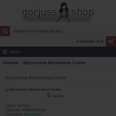
0 termék - 0 Ft
MENÜ
Főoldal
Bazsarózsa Bazsarózsa Csokor
Bazsarózsa Bazsarózsa Csokor
Galéria
Santoro
Gyártó:
Cikkszám:
8435266164340
Készletinfó:
Rendelhető