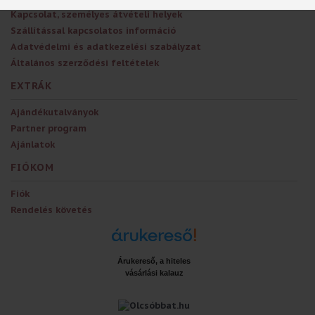
Kapcsolat, személyes átvételi helyek
Szállítással kapcsolatos információ
Adatvédelmi és adatkezelési szabályzat
Általános szerződési feltételek
EXTRÁK
Ajándékutalványok
Partner program
Ajánlatok
FIÓKOM
Fiók
Rendelés követés
Árukereső, a hiteles
vásárlási kalauz
x