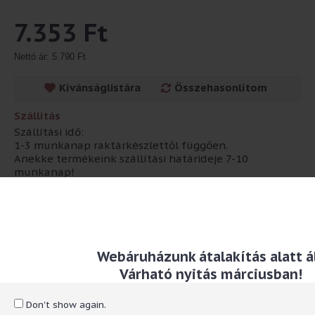
7.353 Ft
Nettó ár: 5.790 Ft
Kívánságlistára
Összehasonlítom
Szállítás
Szállítási idő:
1-3 munkanap raktárkészlettől függően.
Anekke termékeink szállítási határideje 7-10
munkanap!
Leírás
Webáruházunk átalakítás alatt ál
Méret: 30cm Anyaga: selyem
Várható nyitás márciusban!
RÓLUNK
Don't show again.