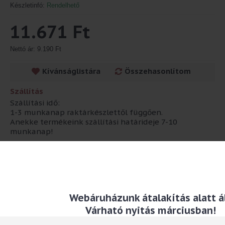
Készletinfó:
Rendelhető
11.671 Ft
Nettó ár: 9.190 Ft
Kívánságlistára
Összehasonlítom
Szállítás
Szállítási idő:
1-3 munkanap raktárkészlettől függően.
Anekke termékeink szállítási határideje 7-10
munkanap!
Leírás
Sneaker cipő pamut betéttel
Anyaga: textil
Webáruházunk átalakítás alatt ál
Várható nyitás márciusban!
TAG-ek:
tornacipő
,
cipő
,
gorjuss