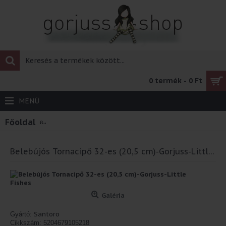
0 termék - 0 Ft
MENÜ
Főoldal
Belebújós Tornacipő 32-es (20,5 cm)-Gorjuss-Li
Belebújós Tornacipő 32-es (20,5 cm)-Gorjuss-Little Fishes
Galéria
Santoro
Gyártó:
Cikkszám:
5204679105218