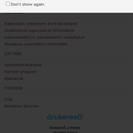
Don't show again.
RÓLUNK
Kapcsolat, személyes átvételi helyek
Szállítással kapcsolatos információ
Adatvédelmi és adatkezelési szabályzat
Általános szerződési feltételek
EXTRÁK
Ajándékutalványok
Partner program
Ajánlatok
FIÓKOM
Fiók
Rendelés követés
Árukereső, a hiteles
vásárlási kalauz