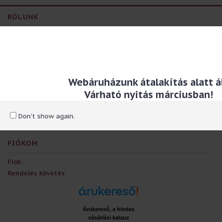
RÓLUNK
Kapcsolat, személyes átvételi helyek
Szállítással kapcsolatos információ
Adatvédelmi és adatkezelési szabályzat
Általános szerződési feltételek
Webáruházunk átalakítás alatt ál
EXTRÁK
Várható nyitás márciusban!
Ajándékutalványok
Partner program
Don't show again.
Ajánlatok
FIÓKOM
Fiók
Rendelés követés
Árukereső, a hiteles
vásárlási kalauz