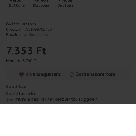
Santoro
Gyártó:
Cikkszám:
5018997627334
Készletinfó:
Rendelhető
7.353 Ft
Nettó ár: 5.790 Ft
Kívánságlistára
Összehasonlítom
Szállítás
Szállítási idő:
1-3 munkanap raktárkészlettől függően.
Anekke termékeink szállítási határideje 7-10
munkanap!
Leírás