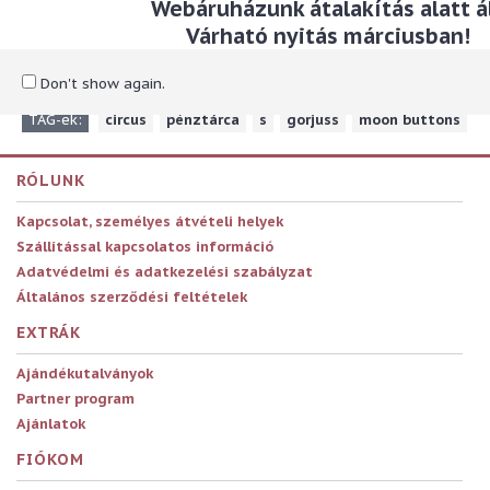
Webáruházunk átalakítás alatt ál
Méret: 10 x 14 x 1,5 cm
Várható nyitás márciusban!
Anyaga: szatén és bársony
Don't show again.
TAG-ek:
circus
,
pénztárca
,
s
,
gorjuss
,
moon buttons
RÓLUNK
Kapcsolat, személyes átvételi helyek
Szállítással kapcsolatos információ
Adatvédelmi és adatkezelési szabályzat
Általános szerződési feltételek
EXTRÁK
Ajándékutalványok
Partner program
Ajánlatok
FIÓKOM