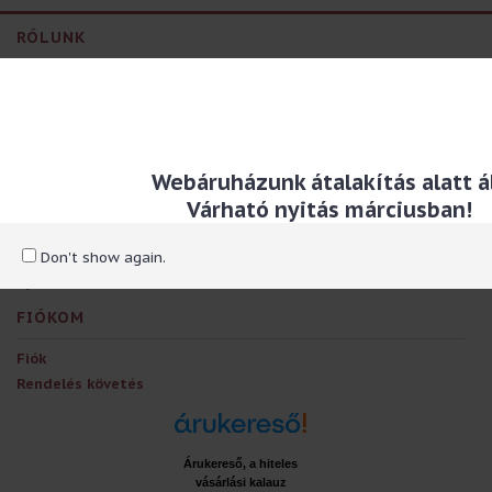
RÓLUNK
Kapcsolat, személyes átvételi helyek
Szállítással kapcsolatos információ
Adatvédelmi és adatkezelési szabályzat
Általános szerződési feltételek
Webáruházunk átalakítás alatt ál
EXTRÁK
Várható nyitás márciusban!
Ajándékutalványok
Partner program
Don't show again.
Ajánlatok
FIÓKOM
Fiók
Rendelés követés
Árukereső, a hiteles
vásárlási kalauz