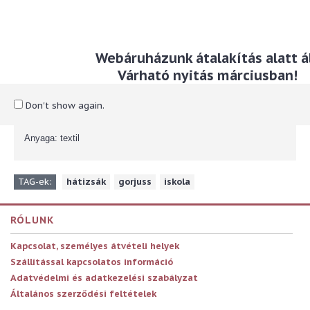
Leírás
Webáruházunk átalakítás alatt ál
A hátizsák egy nagyobb és egy kisebb tárolórészből és a két
Várható nyitás márciusban!
oldalán 1-1 hálós zsebből áll. Párnázott ergonómikus hátrésszel
és állítható vállpánttal. A hátizsák első része amelyen a Gorjuss
baba van csillámokkal van díszítve.
Don't show again.
Méret: 31,5 x 40 x 22,5 cm
Anyaga: textil
TAG-ek:
hátizsák
,
gorjuss
,
iskola
RÓLUNK
Kapcsolat, személyes átvételi helyek
Szállítással kapcsolatos információ
Adatvédelmi és adatkezelési szabályzat
Általános szerződési feltételek