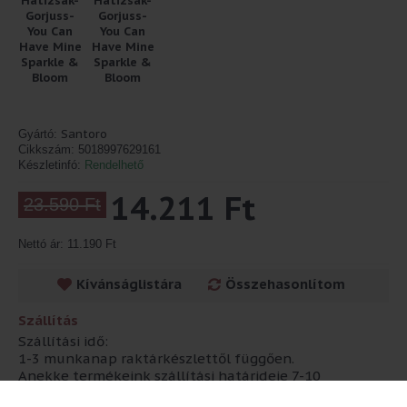
Santoro
Gyártó:
Cikkszám:
5018997629161
Készletinfó:
Rendelhető
14.211 Ft
23.590 Ft
Nettó ár: 11.190 Ft
Kívánságlistára
Összehasonlítom
Szállítás
Szállítási idő:
1-3 munkanap raktárkészlettől függően.
Anekke termékeink szállítási határideje 7-10
munkanap!