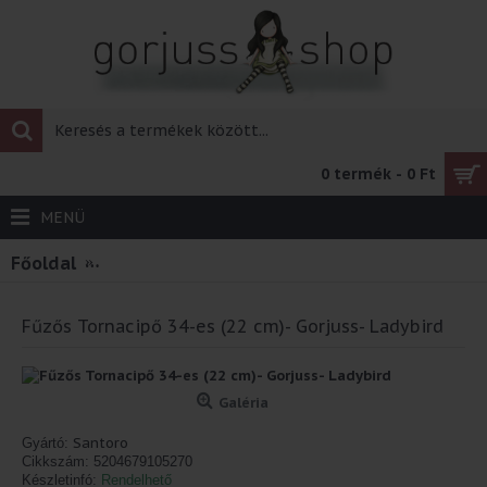
0 termék - 0 Ft
MENÜ
Főoldal
Fűzős Tornacipő 34-es (22 cm)- Gorjuss- Ladyb
Fűzős Tornacipő 34-es (22 cm)- Gorjuss- Ladybird
Galéria
Santoro
Gyártó:
Cikkszám:
5204679105270
Készletinfó:
Rendelhető