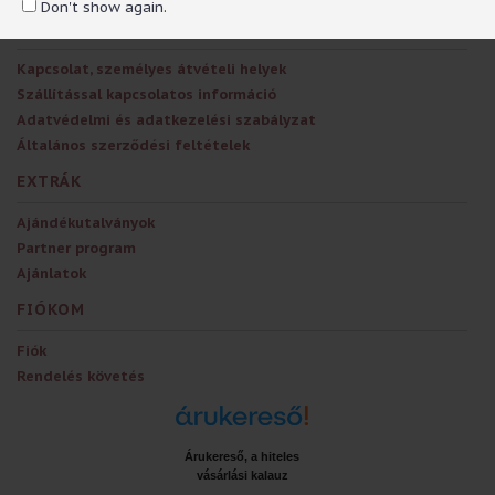
Don't show again.
RÓLUNK
Kapcsolat, személyes átvételi helyek
Szállítással kapcsolatos információ
Adatvédelmi és adatkezelési szabályzat
Általános szerződési feltételek
EXTRÁK
Ajándékutalványok
Partner program
Ajánlatok
FIÓKOM
Fiók
Rendelés követés
Árukereső, a hiteles
vásárlási kalauz
x