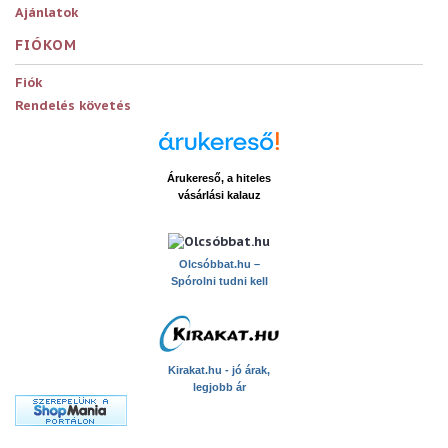
Ajánlatok
FIÓKOM
Fiók
Rendelés követés
Árukereső, a hiteles
vásárlási kalauz
x
Olcsóbbat.hu –
Spórolni tudni kell
Kirakat.hu - jó árak,
legjobb ár