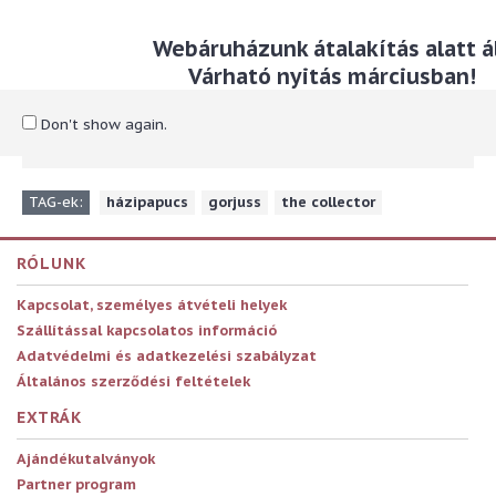
Leírás
Webáruházunk átalakítás alatt ál
Finom puha anyagból készült házipapucs Gorjuss motívummal.
Várható nyitás márciusban!
Elegáns finom parfümmel illatosított díszdobozba csomagolva.
Belső talphossz: 21,3 cm
Don't show again.
Anyaga: textil
TAG-ek:
házipapucs
,
gorjuss
,
the collector
RÓLUNK
Kapcsolat, személyes átvételi helyek
Szállítással kapcsolatos információ
Adatvédelmi és adatkezelési szabályzat
Általános szerződési feltételek
EXTRÁK
Ajándékutalványok
Partner program