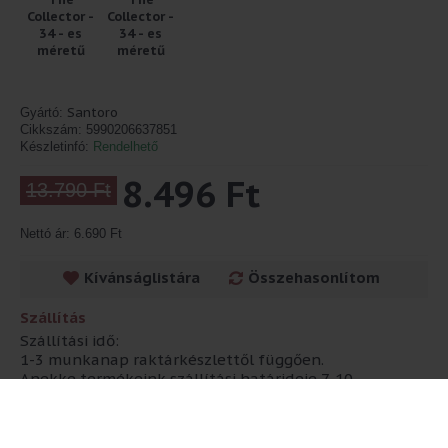
Santoro
Gyártó:
Cikkszám:
5990206637851
Készletinfó:
Rendelhető
8.496 Ft
13.790 Ft
Nettó ár: 6.690 Ft
Kívánságlistára
Összehasonlítom
Szállítás
Szállítási idő:
1-3 munkanap raktárkészlettől függően.
Anekke termékeink szállítási határideje 7-10
munkanap!