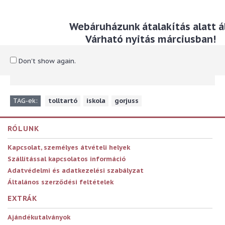
Leírás
Webáruházunk átalakítás alatt ál
A tolltartón lévő PVC díszcsík és az anyaga csiilámlik.
Várható nyitás márciusban!
Méret: 23 x 8 cm
Don't show again.
Anyaga: textil
TAG-ek:
tolltartó
,
iskola
,
gorjuss
RÓLUNK
Kapcsolat, személyes átvételi helyek
Szállítással kapcsolatos információ
Adatvédelmi és adatkezelési szabályzat
Általános szerződési feltételek
EXTRÁK
Ajándékutalványok