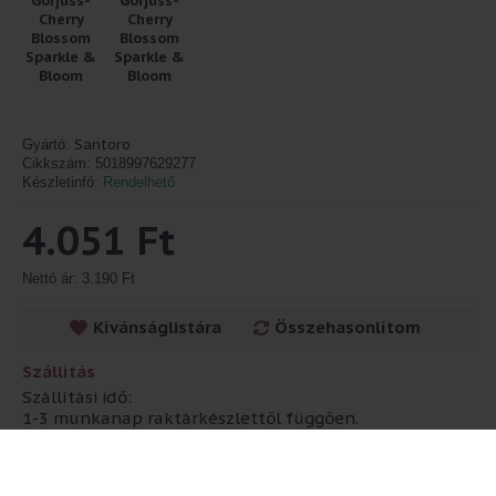
Santoro
Gyártó:
Cikkszám:
5018997629277
Készletinfó:
Rendelhető
4.051 Ft
Nettó ár: 3.190 Ft
Kívánságlistára
Összehasonlítom
Szállítás
Szállítási idő:
1-3 munkanap raktárkészlettől függően.
Anekke termékeink szállítási határideje 7-10
munkanap!