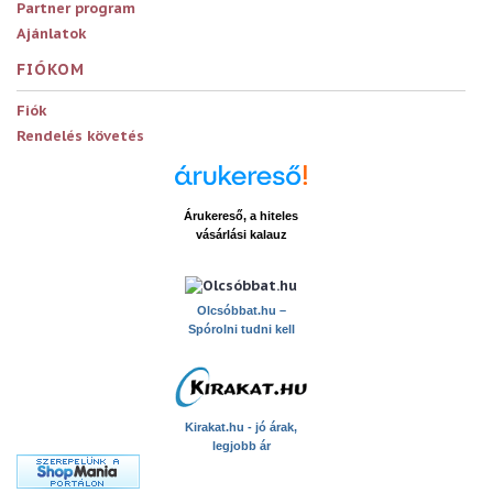
Partner program
Ajánlatok
FIÓKOM
Fiók
Rendelés követés
Árukereső, a hiteles
vásárlási kalauz
x
Olcsóbbat.hu –
Spórolni tudni kell
Kirakat.hu - jó árak,
legjobb ár