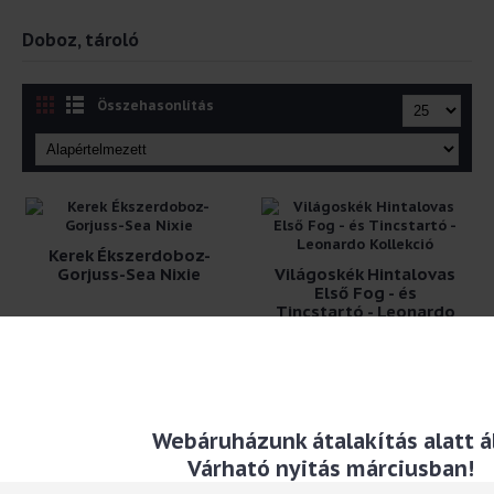
Doboz, tároló
Összehasonlítás
Kerek Ékszerdoboz-
Gorjuss-Sea Nixie
Világoskék Hintalovas
Első Fog - és
Tincstartó - Leonardo
Kollekció
13.449 Ft
6.190 Ft
Webáruházunk átalakítás alatt ál
Várható nyitás márciusban!
Tételek 1 től 2 / 2 (1 összes)