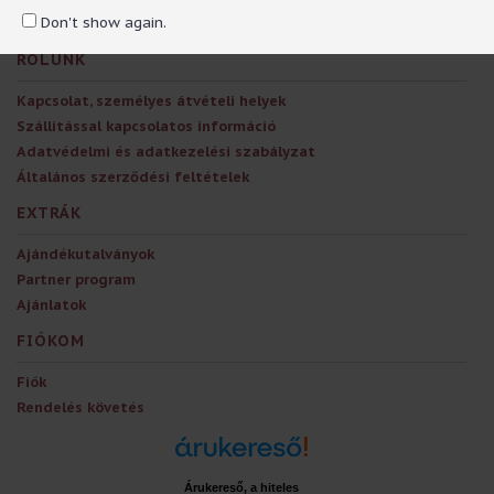
Don't show again.
RÓLUNK
Kapcsolat, személyes átvételi helyek
Szállítással kapcsolatos információ
Adatvédelmi és adatkezelési szabályzat
Általános szerződési feltételek
EXTRÁK
Ajándékutalványok
Partner program
Ajánlatok
FIÓKOM
Fiók
Rendelés követés
Árukereső, a hiteles