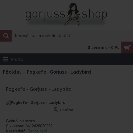
0 termék - 0 Ft
MENÜ
Főoldal
Fogkefe - Gorjuss - Ladybird
Fogkefe - Gorjuss - Ladybird
Galéria
Santoro
Gyártó:
Cikkszám:
8412428030262
Készletinfó:
Rendelhető