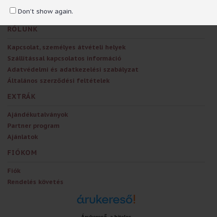
TAG-ek:
fogkefe
,
gorjuss
Don't show again.
RÓLUNK
Kapcsolat, személyes átvételi helyek
Szállítással kapcsolatos információ
Adatvédelmi és adatkezelési szabályzat
Általános szerződési feltételek
EXTRÁK
Ajándékutalványok
Partner program
Ajánlatok
FIÓKOM
Fiók
Rendelés követés