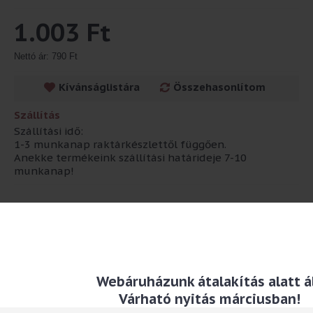
1.003 Ft
Nettó ár: 790 Ft
Kívánságlistára
Összehasonlítom
Szállítás
Szállítási idő:
1-3 munkanap raktárkészlettől függően.
Anekke termékeink szállítási határideje 7-10
munkanap!
Leírás
Méret: 16,5 cm
Anyaga: műanyag
Webáruházunk átalakítás alatt ál
Várható nyitás márciusban!