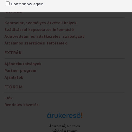
Don't show again.
RÓLUNK
Kapcsolat, személyes átvételi helyek
Szállítással kapcsolatos információ
Adatvédelmi és adatkezelési szabályzat
Általános szerződési feltételek
EXTRÁK
Ajándékutalványok
Partner program
Ajánlatok
FIÓKOM
Fiók
Rendelés követés
Árukereső, a hiteles
vásárlási kalauz