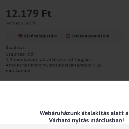
12.179 Ft
Nettó ár: 9.590 Ft
Kívánságlistára
Összehasonlítom
Szállítás
Szállítási idő:
1-3 munkanap raktárkészlettől függően.
Anekke termékeink szállítási határideje 7-10
munkanap!
Leírás
Prémium minőségű Oeko Standard 100-as minősítésű pamutból
készült póló.
Anyaga: pamut
Webáruházunk átalakítás alatt ál
Várható nyitás márciusban!
TAG-ek:
pamut
,
póló
,
120cm
,
6éves
,
gorjuss
,
ruby