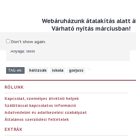
Leírás
Webáruházunk átalakítás alatt ál
Várható nyitás márciusban!
Hátizsák három különálló tárolórésszel és ergonómikusan
formázott párnás hátrésszel
Don't show again.
Méret: 32 x 45 x 13,5 cm
Anyaga: textil
TAG-ek:
hátizsák
,
iskola
,
gorjuss
,
RÓLUNK
Kapcsolat, személyes átvételi helyek
Szállítással kapcsolatos információ
Adatvédelmi és adatkezelési szabályzat
Általános szerződési feltételek
EXTRÁK