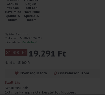
Santoro
Gyártó:
Cikkszám:
5018997629628
Készletinfó:
Rendelhető
19.291 Ft
31.990 Ft
Nettó ár: 15.190 Ft
Kívánságlistára
Összehasonlítom
Szállítás
Szállítási idő:
1-3 munkanap raktárkészlettől függően.
Anekke termékeink szállítási határideje 7-10
munkanap!