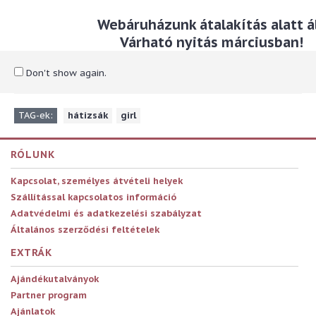
Állítható ergonómikus vállpánttal és párnázott hátrésszel az
Webáruházunk átalakítás alatt ál
extra kényelemért.
Várható nyitás márciusban!
Méret: 32 x 43 x 15 cm
Anyaga: PVC
Don't show again.
TAG-ek:
hátizsák
,
girl
RÓLUNK
Kapcsolat, személyes átvételi helyek
Szállítással kapcsolatos információ
Adatvédelmi és adatkezelési szabályzat
Általános szerződési feltételek
EXTRÁK
Ajándékutalványok
Partner program
Ajánlatok