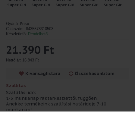
Enso
Gyártó:
Cikkszám:
8435578310503
Készletinfó:
Rendelhető
21.390 Ft
Nettó ár: 16.843 Ft
Kívánságlistára
Összehasonlítom
Szállítás
Szállítási idő:
1-3 munkanap raktárkészlettől függően.
Anekke termékeink szállítási határideje 7-10
munkanap!
Leírás