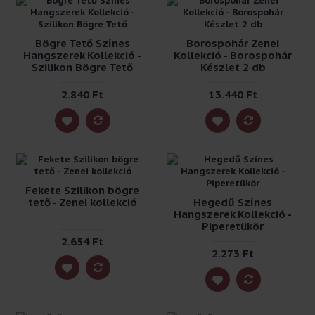
Bögre Tető Színes
Borospohár Zenei
Hangszerek Kollekció -
Kollekció - Borospohár
Szilikon Bögre Tető
Készlet 2 db
2.840 Ft
13.440 Ft
Fekete Szilikon bögre
tető - Zenei kollekció
Hegedű Színes
Hangszerek Kollekció -
Piperetükör
2.654 Ft
2.273 Ft