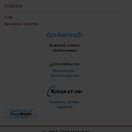
FIÓKOM
Fiók
Rendelés követés
Árukereső, a hiteles
vásárlási kalauz
x
Olcsóbbat.hu –
Spórolni tudni kell
Kirakat.hu - jó árak,
legjobb ár
(c) 2016-2020 next-it.hu