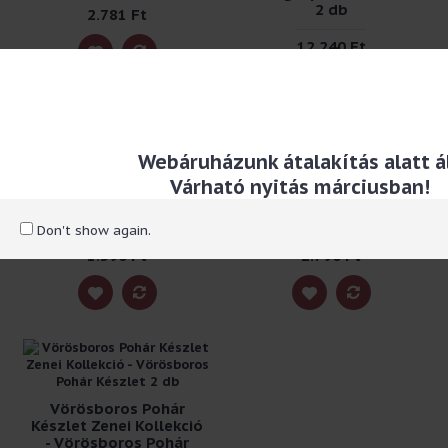
2 db
2.781 Ft
12.240 Ft
Webáruházunk átalakítás alatt ál
Piperetükör - Zenei
Spatula Zenei Kollekció
Várható nyitás márciusban!
Kollekció
- Konyhai Spatula
Don't show again.
1.390 Ft
2.790 Ft
Vörösboros Pohár
Készlet Zenei Kollekció
- Vörösboros Pohár