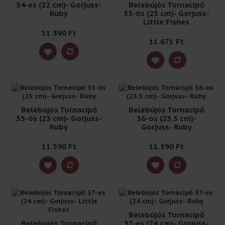
34-es (22 cm)- Gorjuss-
Belebújós Tornacipő
Ruby
35-ös (23 cm)- Gorjuss-
Little Fishes
11.590 Ft
11.671 Ft
Belebújós Tornacipő
Belebújós Tornacipő
35-ös (23 cm)- Gorjuss-
36-os (23,5 cm)-
Ruby
Gorjuss- Ruby
11.590 Ft
11.590 Ft
Belebújós Tornacipő
Belebújós Tornacipő
37-es (24 cm)- Gorjuss-