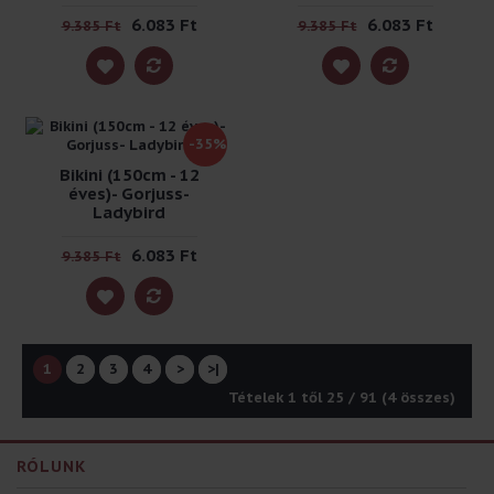
6.083 Ft
6.083 Ft
9.385 Ft
9.385 Ft
-35%
Bikini (150cm - 12
éves)- Gorjuss-
Ladybird
6.083 Ft
9.385 Ft
1
2
3
4
>
>|
Tételek 1 től 25 / 91 (4 összes)
RÓLUNK