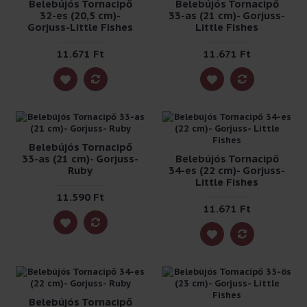
Belebújós Tornacipő
Belebújós Tornacipő
32-es (20,5 cm)-
33-as (21 cm)- Gorjuss-
Gorjuss-Little Fishes
Little Fishes
11.671 Ft
11.671 Ft
Belebújós Tornacipő
33-as (21 cm)- Gorjuss-
Belebújós Tornacipő
Ruby
34-es (22 cm)- Gorjuss-
Little Fishes
11.590 Ft
11.671 Ft
Belebújós Tornacipő