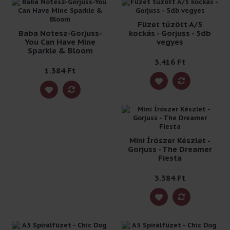
Füzet tűzött A/5
Baba Notesz-Gorjuss-
kockás - Gorjuss - 5db
You Can Have Mine
vegyes
Sparkle & Bloom
3.416 Ft
1.384 Ft
Mini Írószer Készlet -
Gorjuss - The Dreamer
Fiesta
3.384 Ft