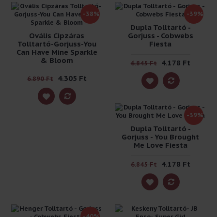
-38%
-39%
Dupla Tolltartó -
Ovális Cipzáras
Gorjuss - Cobwebs
Tolltartó-Gorjuss-You
Fiesta
Can Have Mine Sparkle
& Bloom
4.178 Ft
6.845 Ft
4.305 Ft
6.890 Ft
-39%
Dupla Tolltartó -
Gorjuss - You Brought
Me Love Fiesta
4.178 Ft
6.845 Ft
-40%