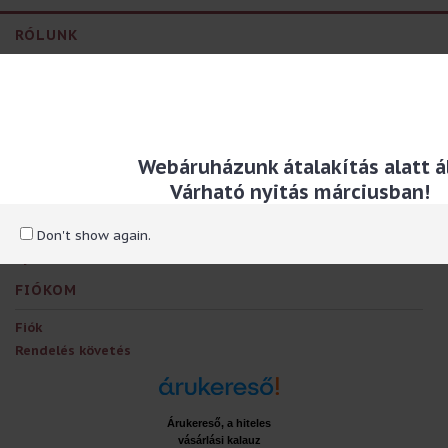
RÓLUNK
Kapcsolat, személyes átvételi helyek
Szállítással kapcsolatos információ
Adatvédelmi és adatkezelési szabályzat
Általános szerződési feltételek
Webáruházunk átalakítás alatt ál
EXTRÁK
Várható nyitás márciusban!
Ajándékutalványok
Partner program
Don't show again.
Ajánlatok
FIÓKOM
Fiók
Rendelés követés
Árukereső, a hiteles
vásárlási kalauz